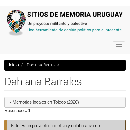
Pasar
al
contenido
principal
Toggl
navig
Inicio
Dahiana Barrales
Dahiana Barrales
Memorias locales en Toledo
(2020)
Resultados: 1
Este es un proyecto colectivo y colaborativo en