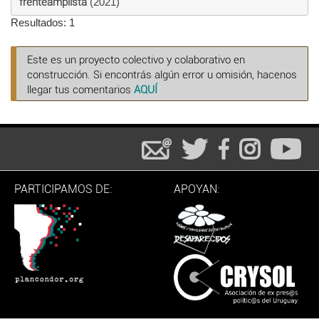
frenteamplista
(2021)
Resultados: 1
Este es un proyecto colectivo y colaborativo en
construcción. Si encontrás algún error u omisión, hacenos
llegar tus comentarios
AQUÍ
PARTICIPAMOS DE:
APOYAN: