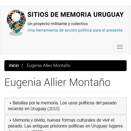
Pasar
al
contenido
principal
Toggl
navig
Inicio
Eugenia Allier Montaño
Eugenia Allier Montaño
Batallas por la memoria. Los usos políticos del pasado
reciente en Uruguay
(2010)
Memoria y olvido, nuevas formas culturales de vivir el
pasado. Las antiguas prisiones políticas en Uruguay: lugares