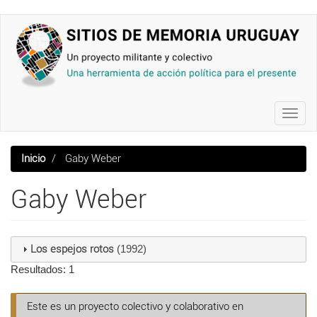
Pasar
al
contenido
principal
Toggl
navig
Inicio
Gaby Weber
Gaby Weber
Los espejos rotos
(1992)
Resultados: 1
Este es un proyecto colectivo y colaborativo en