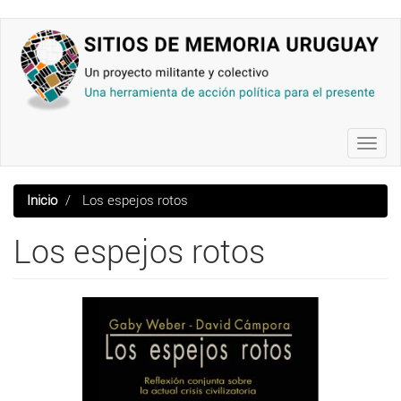
Pasar
al
contenido
principal
Toggl
navig
Inicio
Los espejos rotos
Los espejos rotos