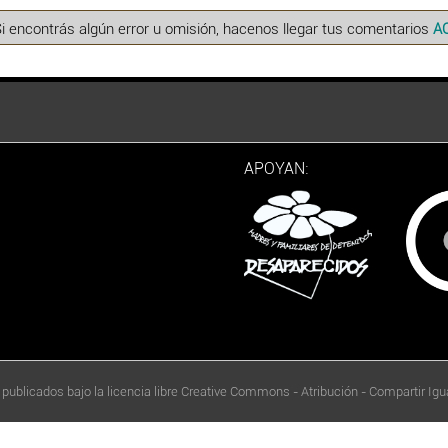
Si encontrás algún error u omisión, hacenos llegar tus comentarios
A
APOYAN:
 publicados bajo la licencia libre Creative Commons - Atribución - Compartir Igua