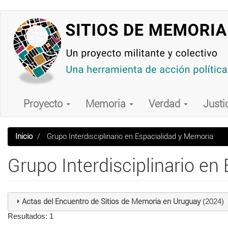
Pasar
al
contenido
principal
Main
navigation
Proyecto
Memoria
Verdad
Justi
Inicio
Grupo Interdisciplinario en Espacialidad y Memoria
Grupo Interdisciplinario en
Actas del Encuentro de Sitios de Memoria en Uruguay
(2024)
Resultados: 1