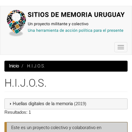
Pasar
al
contenido
principal
Toggl
navig
Inicio
H.I.J.O.S.
H.I.J.O.S.
Huellas digitales de la memoria
(2019)
Resultados: 1
Este es un proyecto colectivo y colaborativo en