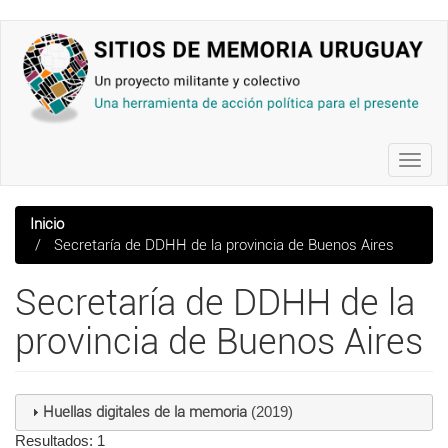
Pasar
al
contenido
principal
Toggl
navig
Inicio
Secretaría de DDHH de la provincia de Buenos Aires
Secretaría de DDHH de la
provincia de Buenos Aires
Huellas digitales de la memoria
(2019)
Resultados: 1