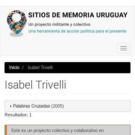
Pasar
al
contenido
principal
Toggl
navig
Inicio
Isabel Trivelli
Isabel Trivelli
Palabras Cruzadas
(2005)
Resultados: 1
Este es un proyecto colectivo y colaborativo en