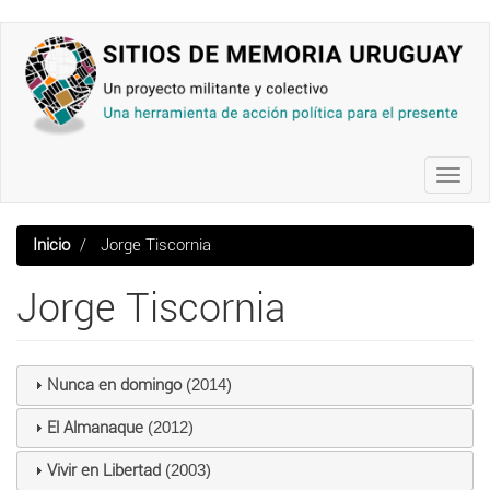
Pasar
al
contenido
principal
Toggl
navig
Inicio
Jorge Tiscornia
Jorge Tiscornia
Nunca en domingo
(2014)
El Almanaque
(2012)
Vivir en Libertad
(2003)