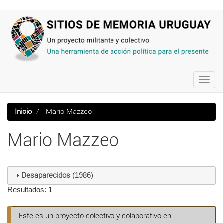
Pasar
al
contenido
principal
Toggl
navig
Inicio
Mario Mazzeo
Mario Mazzeo
Desaparecidos
(1986)
Resultados: 1
Este es un proyecto colectivo y colaborativo en