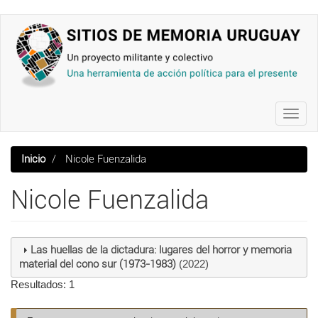
Pasar
al
contenido
principal
Toggl
navig
Inicio
Nicole Fuenzalida
Nicole Fuenzalida
Las huellas de la dictadura: lugares del horror y memoria
material del cono sur (1973-1983)
(2022)
Resultados: 1