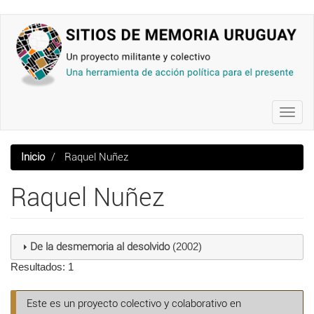
Pasar
al
contenido
principal
Toggl
navig
Inicio
Raquel Nuñez
Raquel Nuñez
De la desmemoria al desolvido
(2002)
Resultados: 1
Este es un proyecto colectivo y colaborativo en