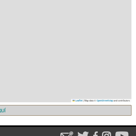
|
Map data ©
and contributors
Leaflet
OpenStreetMap
QUÍ