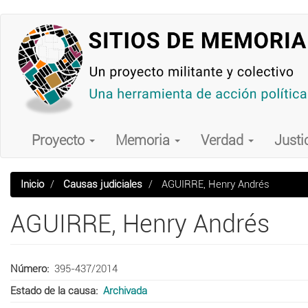
Pasar
al
contenido
principal
Main
navigation
Proyecto
Memoria
Verdad
Justi
Inicio
Causas judiciales
AGUIRRE, Henry Andrés
AGUIRRE, Henry Andrés
Número
395-437/2014
Estado de la causa
Archivada