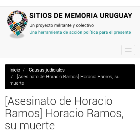
Pasar
al
contenido
principal
Toggl
navig
Inicio
Causas judiciales
[Asesinato de Horacio Ramos] Horacio Ramos, su
muerte
[Asesinato de Horacio
Ramos] Horacio Ramos,
su muerte