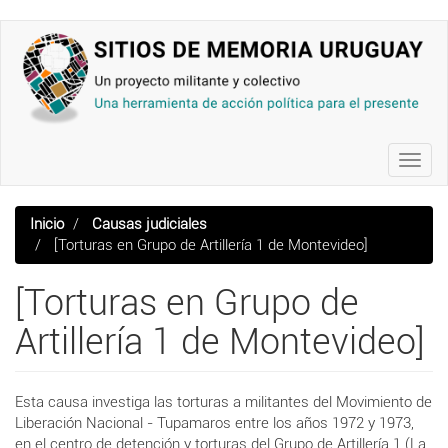
Pasar
al
contenido
principal
Toggl
navig
Inicio
Causas judiciales
[Torturas en Grupo de Artillería 1 de Montevideo]
[Torturas en Grupo de
Artillería 1 de Montevideo]
Esta causa investiga las torturas a militantes del Movimiento de
Liberación Nacional - Tupamaros entre los años 1972 y 1973,
en el centro de detención y torturas del Grupo de Artillería 1 (La