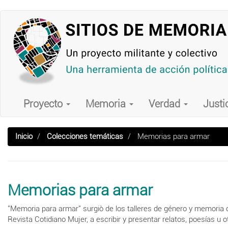
Pasar
al
contenido
principal
Main
navigation
Proyecto
Memoria
Verdad
Justi
Inicio
Colecciones temáticas
Memorias para armar
Memorias para armar
"Memoria para armar" surgiò de los talleres de género y memoria d
Revista Cotidiano Mujer, a escribir y presentar relatos, poesías u ot