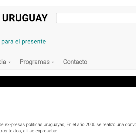
cia
Programas
Contacto
e ex-presas políticas uruguayas, En el año 2000 se realizó una convo
ros textos, allí se expresaba: