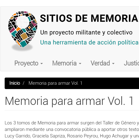
Pasar
al
contenido
principal
Main
navigation
Proyecto
Memoria
Verdad
Justi
Inicio
Memoria para armar Vol. 1
Memoria para armar Vol. 1
Los 3 tomos de Memoria para armar surgen del Taller de Género y 
ampliaron mediante una convocatoria pública a aportar otros texto
Lucy Garrido, Graciela Sapriza, Rosario Peyrou, Hugo Achugar y un