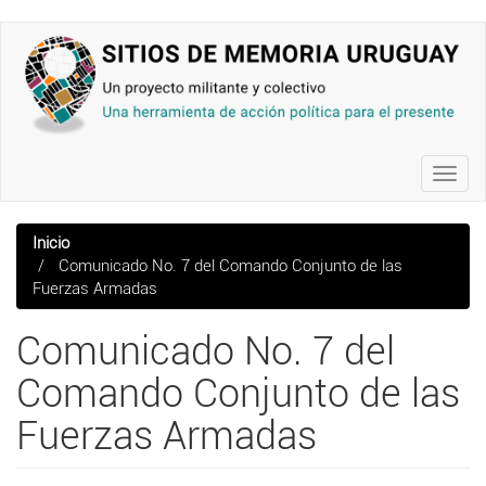
Pasar
al
contenido
principal
Toggl
navig
Inicio
Comunicado No. 7 del Comando Conjunto de las
Fuerzas Armadas
Comunicado No. 7 del
Comando Conjunto de las
Fuerzas Armadas