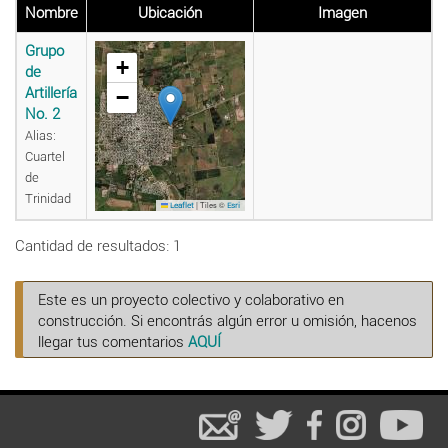
Nombre
Ubicación
Imagen
Grupo
+
de
Artillería
−
No. 2
Alias:
Cuartel
de
Trinidad
|
Tiles ©
Leaflet
Esri
Cantidad de resultados: 1
Este es un proyecto colectivo y colaborativo en
construcción. Si encontrás algún error u omisión, hacenos
llegar tus comentarios
AQUÍ