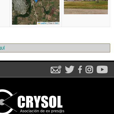
|
Tiles ©
Leaflet
Esri
QUÍ