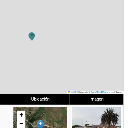
|
Map data ©
and contributors
Leaflet
OpenStreetMap
Ubicación
Imagen
+
−