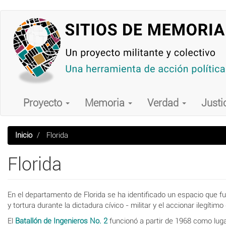
Pasar
al
contenido
principal
Main
navigation
Proyecto
Memoria
Verdad
Justi
Inicio
Florida
Florida
En el departamento de Florida se ha identificado un espacio que 
y tortura durante la dictadura cívico - militar y el accionar ilegíti
El
Batallón de Ingenieros No. 2
funcionó a partir de 1968 como luga