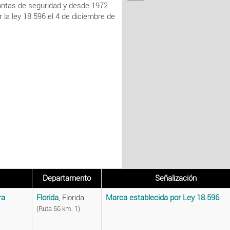
rontas de seguridad y desde 1972
 la ley 18.596 el 4 de diciembre de
Departamento
Señalización
ra
Florida
, Florida
Marca establecida por Ley 18.596
(Ruta 56 km. 1)