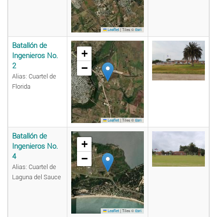
|
Tiles ©
Leaflet
Esri
Batallón de
+
Ingenieros No.
2
−
Alias: Cuartel de
Florida
|
Tiles ©
Leaflet
Esri
Batallón de
+
Ingenieros No.
4
−
Alias: Cuartel de
Laguna del Sauce
|
Tiles ©
Leaflet
Esri