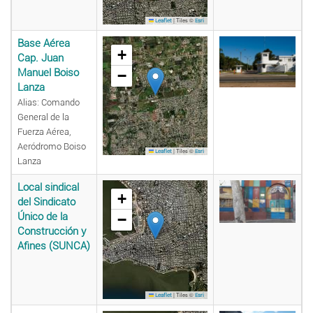
|
Tiles ©
Leaflet
Esri
Base Aérea
+
Cap. Juan
Manuel Boiso
−
Lanza
Alias: Comando
General de la
Fuerza Aérea,
Aeródromo Boiso
|
Tiles ©
Leaflet
Esri
Lanza
Local sindical
+
del Sindicato
Único de la
−
Construcción y
Afines (SUNCA)
|
Tiles ©
Leaflet
Esri