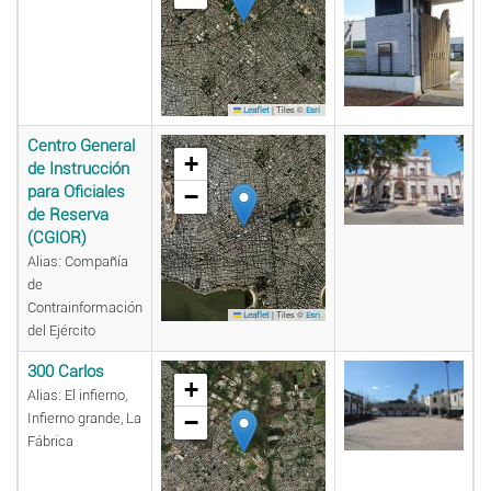
|
Tiles ©
Leaflet
Esri
Centro General
+
de Instrucción
para Oficiales
−
de Reserva
(CGIOR)
Alias: Compañía
de
Contrainformación
|
Tiles ©
Leaflet
Esri
del Ejército
300 Carlos
+
Alias: El infierno,
−
Infierno grande, La
Fábrica