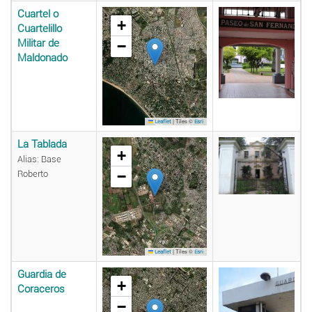
Cuartel o
+
Cuartelillo
Militar de
−
Maldonado
|
Tiles ©
Leaflet
Esri
La Tablada
+
Alias: Base
−
Roberto
|
Tiles ©
Leaflet
Esri
Guardia de
+
Coraceros
−