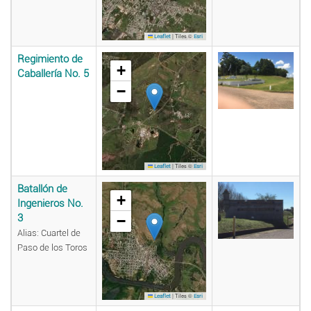
|
Tiles ©
Leaflet
Esri
Regimiento de
+
Caballería No. 5
−
|
Tiles ©
Leaflet
Esri
Batallón de
+
Ingenieros No.
3
−
Alias: Cuartel de
Paso de los Toros
|
Tiles ©
Leaflet
Esri