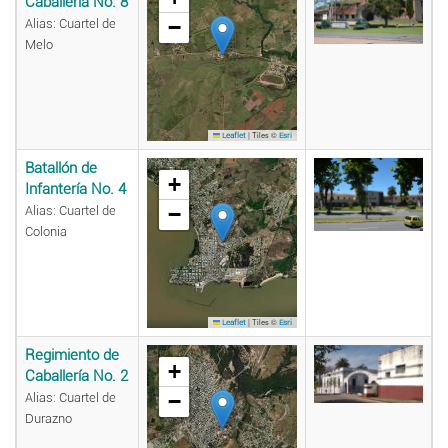
Caballería No. 8
−
Alias: Cuartel de
Melo
|
Tiles ©
Leaflet
Esri
Batallón de
+
Infantería No. 4
−
Alias: Cuartel de
Colonia
|
Tiles ©
Leaflet
Esri
Regimiento de
+
Caballería No. 2
−
Alias: Cuartel de
Durazno