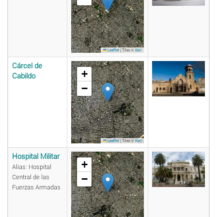
|
Tiles ©
Leaflet
Esri
Cárcel de
+
Cabildo
−
|
Tiles ©
Leaflet
Esri
Hospital Militar
+
Alias: Hospital
−
Central de las
Fuerzas Armadas