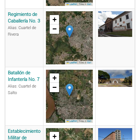
|
Tiles ©
Leaflet
Esri
Regimiento de
+
Caballería No. 3
−
Alias: Cuartel de
Rivera
|
Tiles ©
Leaflet
Esri
Batallón de
+
Infantería No. 7
−
Alias: Cuartel de
Salto
|
Tiles ©
Leaflet
Esri
Establecimiento
+
Militar de