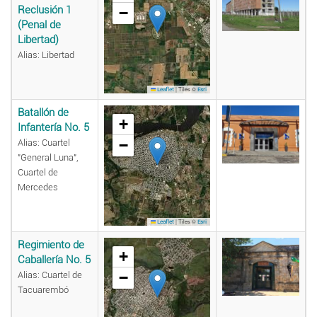
Reclusión 1
−
(Penal de
Libertad)
Alias: Libertad
|
Tiles ©
Leaflet
Esri
Batallón de
+
Infantería No. 5
−
Alias: Cuartel
"General Luna",
Cuartel de
Mercedes
|
Tiles ©
Leaflet
Esri
Regimiento de
+
Caballería No. 5
−
Alias: Cuartel de
Tacuarembó