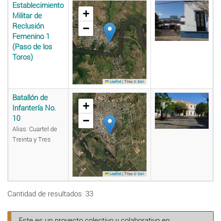
Establecimiento
+
Militar de
Reclusión
−
Femenino 1
(Paso de los
Toros)
|
Tiles ©
Leaflet
Esri
Batallón de
+
Infantería No.
10
−
Alias: Cuartel de
Treinta y Tres
|
Tiles ©
Leaflet
Esri
Cantidad de resultados: 33
Este es un proyecto colectivo y colaborativo en