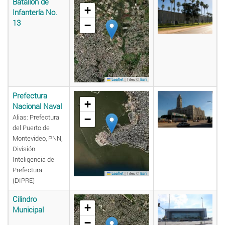
Batallón de
+
Infantería No.
13
−
|
Tiles ©
Leaflet
Esri
Prefectura
+
Nacional Naval
−
Alias: Prefectura
del Puerto de
Montevideo, PNN,
División
Inteligencia de
Prefectura
|
Tiles ©
Leaflet
Esri
(DIPRE)
Cilindro
+
Municipal
−