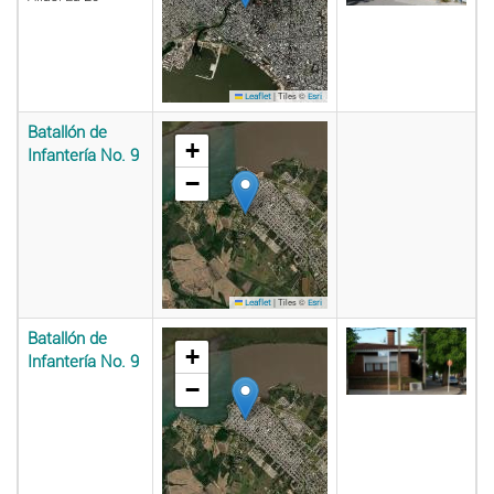
|
Tiles ©
Leaflet
Esri
Batallón de
+
Infantería No. 9
−
|
Tiles ©
Leaflet
Esri
Batallón de
+
Infantería No. 9
−