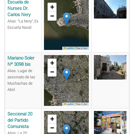
Escuela de
+
Nurses Dr.
Carlos Nery
−
Alias: "La Nery", Ex
Escuela Naval
|
Tiles ©
Leaflet
Esri
Mariano Soler
+
Nº 3098 bis
−
Alias: Lugar de
asesinato de las
Muchachas de
Abril
|
Tiles ©
Leaflet
Esri
Seccional 20
+
del Partido
Comunista
−
Alias: La 20