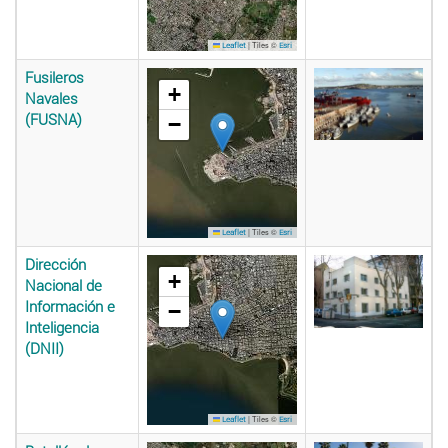
|
Tiles ©
Leaflet
Esri
Fusileros
+
Navales
(FUSNA)
−
|
Tiles ©
Leaflet
Esri
Dirección
+
Nacional de
Información e
−
Inteligencia
(DNII)
|
Tiles ©
Leaflet
Esri