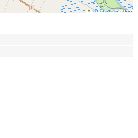
|
©
contributors
Leaflet
OpenStreetMap