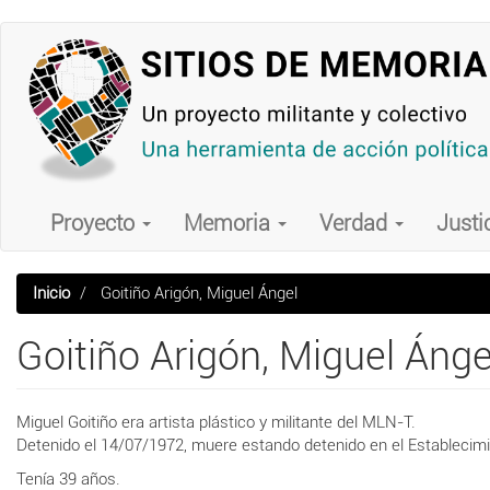
Pasar
al
contenido
principal
Main
navigation
Proyecto
Memoria
Verdad
Justi
Inicio
Goitiño Arigón, Miguel Ángel
Goitiño Arigón, Miguel Ánge
Miguel Goitiño era artista plástico y militante del MLN-T.
Detenido el 14/07/1972, muere estando detenido en el Establecimien
Tenía 39 años.