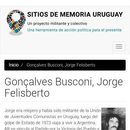
Pasar
al
contenido
principal
Toggl
navig
Inicio
Gonçalves Busconi, Jorge Felisberto
Gonçalves Busconi, Jorge
Felisberto
Jorge era relojero y había sido militante de la Unión
de Juventudes Comunistas en Uruguay, luego del
golpe de Estado de 1973 viaja a vivir a Argentina.
Allí se vincula al Partido por la Victoria del Pueblo y