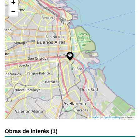
+
−
|
©
contributors
Leaflet
OpenStreetMap
Obras de interés (1)