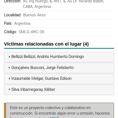
Dirección
Av, Ing Huergo, &, RN1, &, Au Dr. Ricardo Balbín,
CABA, Argentina
Localidad
Buenos Aires
País
Argentina
Código
SMLG-ARC-06
Víctimas relacionadas con el lugar (4)
Bellizzi Bellizzi, Andrés Humberto Domingo
Gonçalves Busconi, Jorge Felisberto
Inzaurralde Melgar, Gustavo Edison
Silva Iribarnegaray, Kléber
Este es un proyecto colectivo y colaborativo en
construcción. Si encontrás algún error u omisión, hacenos