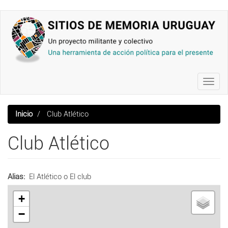
Pasar
al
contenido
principal
Toggl
navig
Inicio
Club Atlético
Club Atlético
Alias
El Atlético o El club
+
−