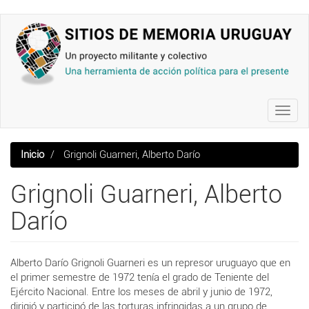
Pasar
al
contenido
principal
Toggl
navig
Inicio
Grignoli Guarneri, Alberto Darío
Grignoli Guarneri, Alberto
Darío
Alberto Darío Grignoli Guarneri es un represor uruguayo que en
el primer semestre de 1972 tenía el grado de Teniente del
Ejército Nacional. Entre los meses de abril y junio de 1972,
dirigió y participó de las torturas infringidas a un grupo de