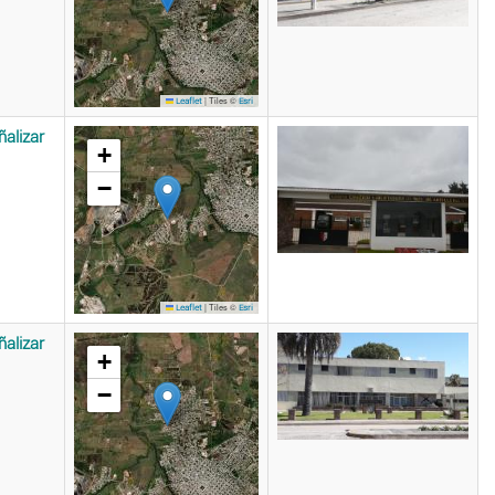
|
Tiles ©
Leaflet
Esri
ñalizar
+
−
|
Tiles ©
Leaflet
Esri
ñalizar
+
−