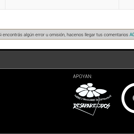
Si encontrás algún error u omisión, hacenos llegar tus comentarios
A
APOYAN: