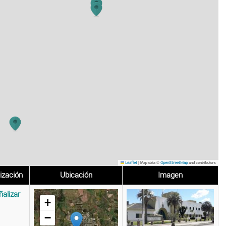
|
Map data ©
and contributors
Leaflet
OpenStreetMap
ización
Ubicación
Imagen
ñalizar
+
−