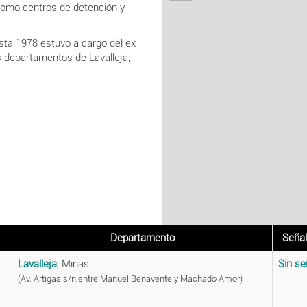
como centros de detención y
asta 1978 estuvo a cargo del ex
s departamentos de Lavalleja,
Departamento
Señal
Lavalleja
, Minas
Sin se
(Av. Artigas s/n entre Manuel Benavente y Machado Amor)