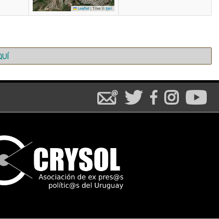
|
Tiles ©
Leaflet
Esri
QUÍ