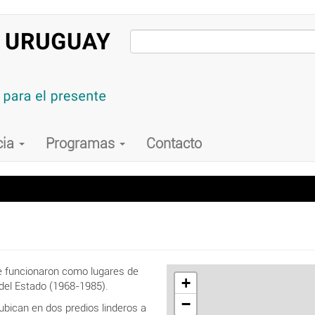
cia
Programas
Contacto
ue funcionaron como lugares de
+
o del Estado (1968-1985).
−
ubican en dos predios linderos a