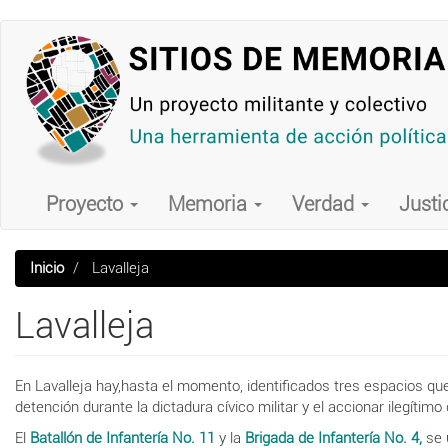
Pasar
al
contenido
principal
Main
navigation
Proyecto
Memoria
Verdad
Justi
Inicio
Lavalleja
Lavalleja
En Lavalleja hay,hasta el momento, identificados tres espacios q
detención durante la dictadura cívico militar y el accionar ilegítim
El
Batallón de Infantería No. 11
y la
Brigada de Infantería No. 4,
se 