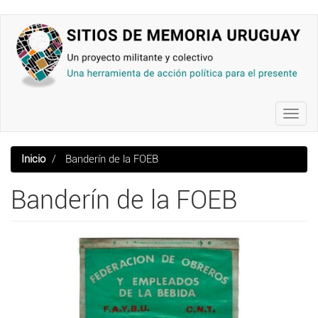
Pasar
al
contenido
principal
Toggl
navig
Inicio
Banderín de la FOEB
Banderín de la FOEB