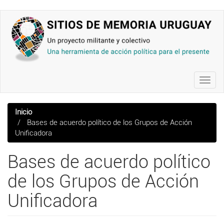
Pasar
al
contenido
principal
Toggl
navig
Inicio
Bases de acuerdo político de los Grupos de Acción
Unificadora
Bases de acuerdo político
de los Grupos de Acción
Unificadora