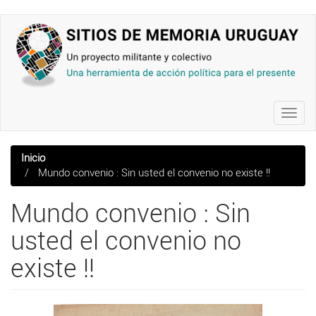
Pasar
al
contenido
principal
Toggl
navig
Inicio
Mundo convenio : Sin usted el convenio no existe !!
Mundo convenio : Sin
usted el convenio no
existe !!