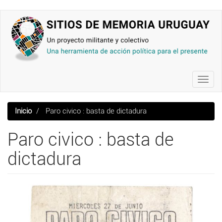
Pasar
al
contenido
principal
Toggl
navig
Inicio
Paro civico : basta de dictadura
Paro civico : basta de
dictadura