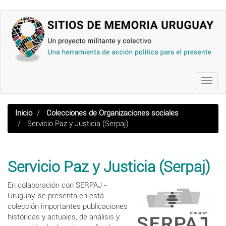
Pasar
al
contenido
principal
Toggl
navig
Inicio
Colecciones de Organizaciones sociales
Servicio Paz y Justicia (Serpaj)
Servicio Paz y Justicia (Serpaj)
En colaboración con SERPAJ -
Uruguay, se presenta en está
colección importantes publicaciones
históricas y actuales, de análisis y