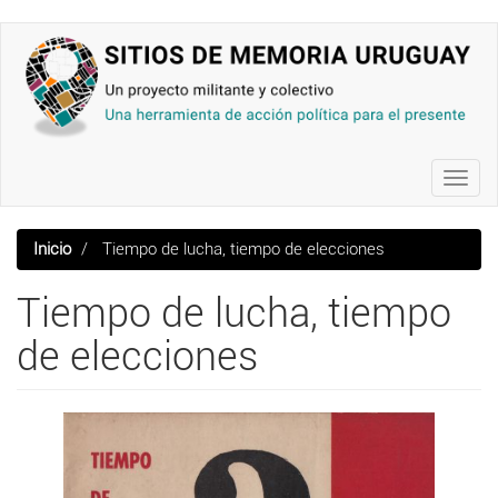
Pasar
al
contenido
principal
Toggl
navig
Inicio
Tiempo de lucha, tiempo de elecciones
Tiempo de lucha, tiempo
de elecciones