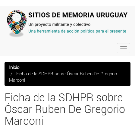
Pasar
al
contenido
principal
Toggl
navig
Inicio
Ficha de la SDHPR sobre Óscar Ruben De Gregorio
Marconi
Ficha de la SDHPR sobre
Óscar Ruben De Gregorio
Marconi