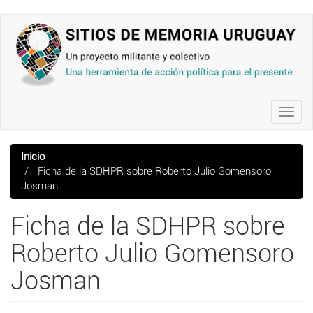
Pasar
al
contenido
principal
Toggl
navig
Inicio
Ficha de la SDHPR sobre Roberto Julio Gomensoro
Josman
Ficha de la SDHPR sobre
Roberto Julio Gomensoro
Josman