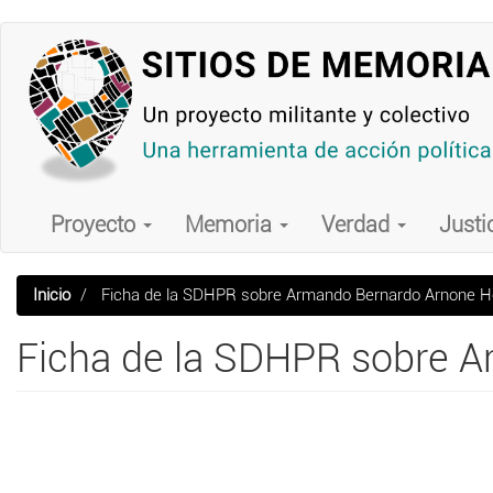
Pasar
al
contenido
principal
Main
navigation
Proyecto
Memoria
Verdad
Justi
Inicio
Ficha de la SDHPR sobre Armando Bernardo Arnone 
Ficha de la SDHPR sobre 