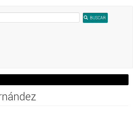
BUSCAR
rnández