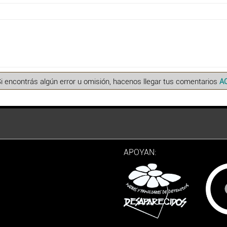
Si encontrás algún error u omisión, hacenos llegar tus comentarios
A
APOYAN: