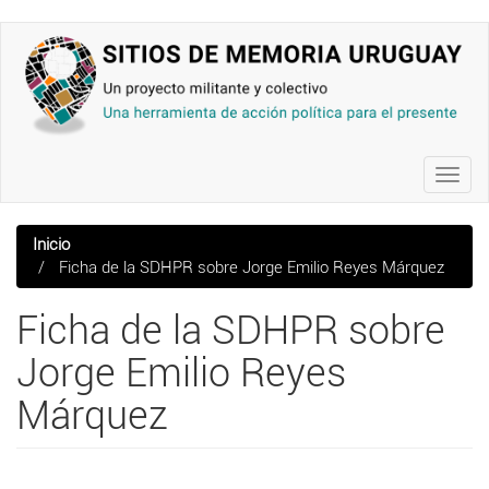
Pasar
al
contenido
principal
Toggl
navig
Inicio
Ficha de la SDHPR sobre Jorge Emilio Reyes Márquez
Ficha de la SDHPR sobre
Jorge Emilio Reyes
Márquez