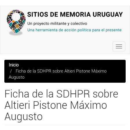
Pasar
al
contenido
principal
Toggl
navig
Inicio
Ficha de la SDHPR sobre Altieri Pistone Máximo
Augusto
Ficha de la SDHPR sobre
Altieri Pistone Máximo
Augusto