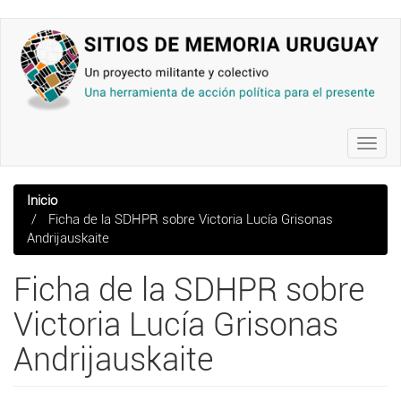
Pasar
al
contenido
principal
Toggl
navig
Inicio
Ficha de la SDHPR sobre Victoria Lucía Grisonas
Andrijauskaite
Ficha de la SDHPR sobre
Victoria Lucía Grisonas
Andrijauskaite