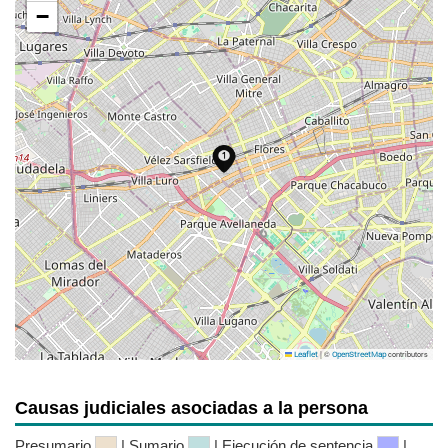
−
|
©
contributors
Leaflet
OpenStreetMap
Causas judiciales asociadas a la persona
Presumario
| Sumario
| Ejecución de sentencia
|