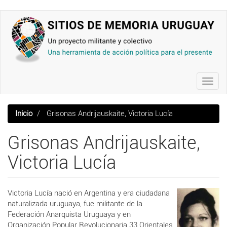
Pasar
al
contenido
principal
Toggl
navig
Inicio
Grisonas Andrijauskaite, Victoria Lucía
Grisonas Andrijauskaite,
Victoria Lucía
Victoria Lucía nació en Argentina y era ciudadana
naturalizada uruguaya, fue militante de
la
Federación Anarquista Uruguaya y en
Organización
Popular
Revolucionaria
33 Orientales