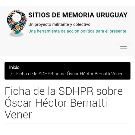
Pasar
al
contenido
principal
Toggl
navig
Inicio
Ficha de la SDHPR sobre Óscar Héctor Bernatti Vener
Ficha de la SDHPR sobre
Óscar Héctor Bernatti
Vener