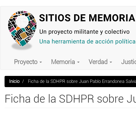
Pasar
al
contenido
principal
Main
navigation
Proyecto
Memoria
Verdad
Justi
Inicio
Ficha de la SDHPR sobre Juan Pablo Errandonea Salvi
Ficha de la SDHPR sobre J