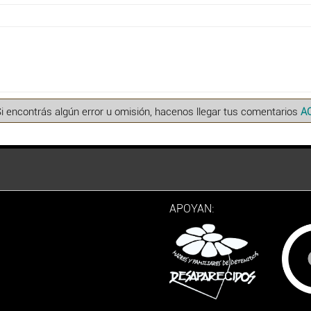
Si encontrás algún error u omisión, hacenos llegar tus comentarios
A
APOYAN: