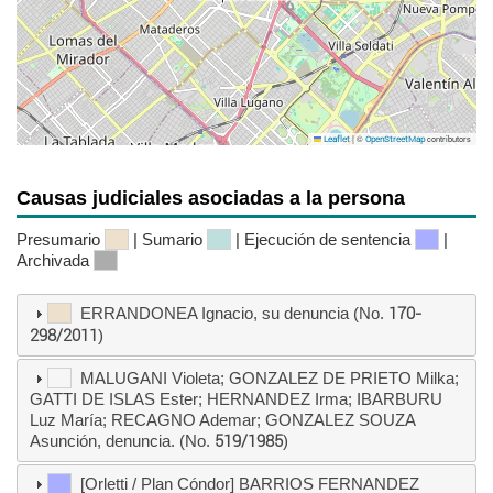
|
©
contributors
Leaflet
OpenStreetMap
Causas judiciales asociadas a la persona
Presumario
| Sumario
| Ejecución de sentencia
|
Archivada
ERRANDONEA Ignacio, su denuncia (No.
170-
298/2011
)
MALUGANI Violeta; GONZALEZ DE PRIETO Milka;
GATTI DE ISLAS Ester; HERNANDEZ Irma; IBARBURU
Luz María; RECAGNO Ademar; GONZALEZ SOUZA
Asunción, denuncia. (No.
519/1985
)
[Orletti / Plan Cóndor] BARRIOS FERNANDEZ