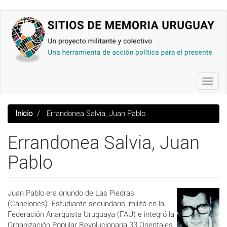
Pasar
al
contenido
principal
Toggl
navig
Inicio
Errandonea Salvia, Juan Pablo
Errandonea Salvia, Juan
Pablo
Juan Pablo era oriundo de Las Piedras
(Canelones). Estudiante secundario, militó en la
Federación Anarquista Uruguaya (FAU) e integró la
Organización Popular Revolucionaria 33 Orientales