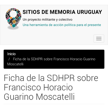
Pasar
al
contenido
principal
Toggl
navig
Inicio
Ficha de la SDHPR sobre Francisco Horacio Guarino
Moscatelli
Ficha de la SDHPR sobre
Francisco Horacio
Guarino Moscatelli