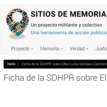
Pasar
al
contenido
principal
Main
navigation
Proyecto
Memoria
Verdad
Justi
Inicio
Ficha de la SDHPR sobre Elba Lucía Gándara Castrom
Ficha de la SDHPR sobre E