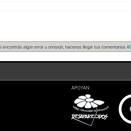
Si encontrás algún error u omisión, hacenos llegar tus comentarios
A
APOYAN: