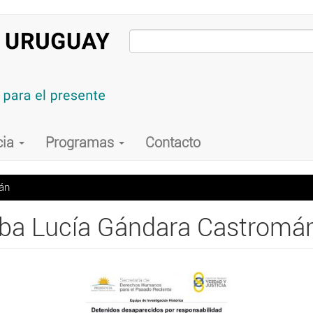
cia
Programas
Contacto
án
lba Lucía Gándara Castromá