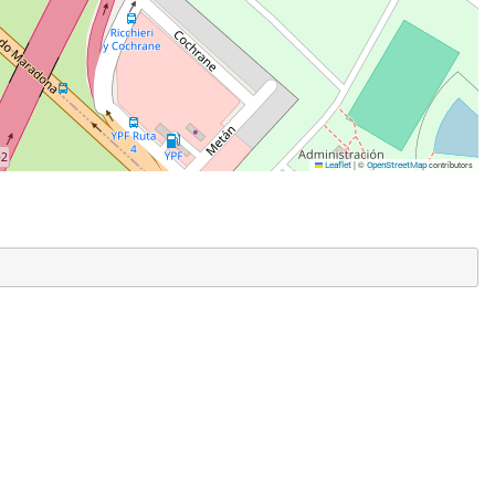
|
©
contributors
Leaflet
OpenStreetMap