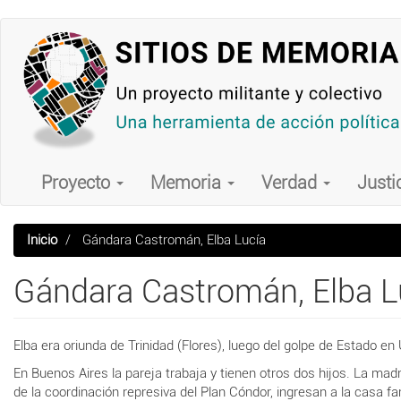
Pasar
al
contenido
principal
Main
navigation
Proyecto
Memoria
Verdad
Justi
Inicio
Gándara Castromán, Elba Lucía
Gándara Castromán, Elba L
Elba era oriunda de Trinidad (Flores), luego del golpe de Estado e
En Buenos Aires la pareja trabaja y tienen otros dos hijos. La mad
de la coordinación represiva del Plan Cóndor, ingresan a la casa fa