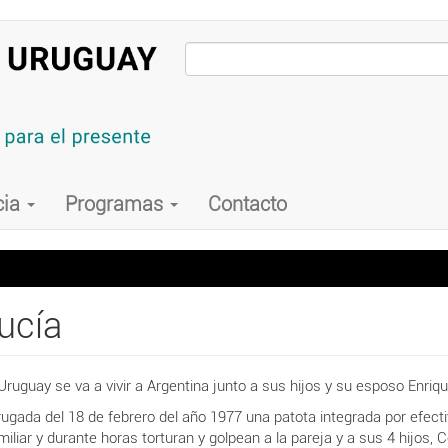
cia
Programas
Contacto
ucía
n Uruguay se va a vivir a Argentina junto a sus hijos y su esposo Enr
rugada del 18 de febrero del año 1977 una patota integrada por efecti
miliar y durante horas torturan y golpean a la pareja y a sus 4 hijos,