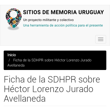
Pasar
al
contenido
principal
Toggl
navig
Inicio
Ficha de la SDHPR sobre Héctor Lorenzo Jurado
Avellaneda
Ficha de la SDHPR sobre
Héctor Lorenzo Jurado
Avellaneda