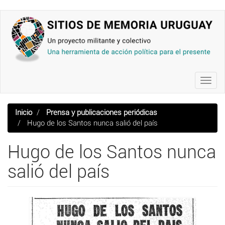
Pasar
al
contenido
principal
Toggl
navig
Inicio
Prensa y publicaciones periódicas
Hugo de los Santos nunca salió del país
Hugo de los Santos nunca
salió del país