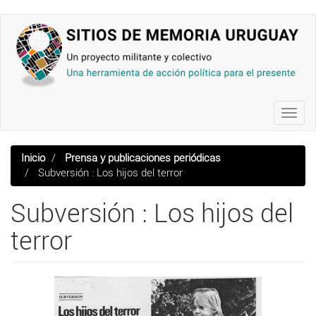
Pasar
al
contenido
principal
Toggl
navig
Inicio
Prensa y publicaciones periódicas
Subversión : Los hijos del terror
Subversión : Los hijos del
terror