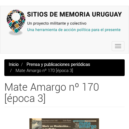
Pasar
al
contenido
principal
Toggl
navig
Inicio
Prensa y publicaciones periódicas
Mate Amargo nº 170 [época 3]
Mate Amargo nº 170
[época 3]